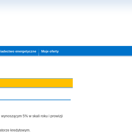
wiadectwo energetyczne
Moje oferty
 wynoszącym 5% w skali roku i prowizji
latorze kredytowym.