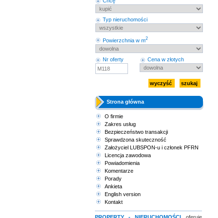
Chcę
Typ nieruchomości
2
Powierzchnia w m
Nr oferty
Cena w złotych
Strona główna
O firmie
Zakres usług
Bezpieczeństwo transakcji
Sprawdzona skuteczność
Założyciel LUBSPON-u i członek PFRN
Licencja zawodowa
Powiadomienia
Komentarze
Porady
Ankieta
English version
Kontakt
PROPERTY - NIERUCHOMOŚCI
oferuje