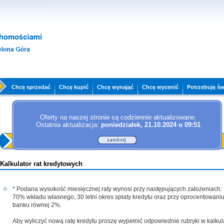
Chcę sprzedać
Chcę kupić
Chcę wynająć
Chcę wycenić
Potrzebuję ś
Oferty na naszej stronie są codziennie aktualizowane.
Ostatnia aktualizacja:
poniedziałek, 21.10.2024 o 09:51
Strona główna
Kalkulator rat kredytowych
* Podana wysokość miesięcznej raty wynosi przy następujących założeniach:
70% wkładu własnego, 30 letni okres spłaty kredytu oraz przy oprocentowaniu
banku równej 2%.
Aby wyliczyć nową ratę kredytu proszę wypełnić odpowiednie rubryki w kalku