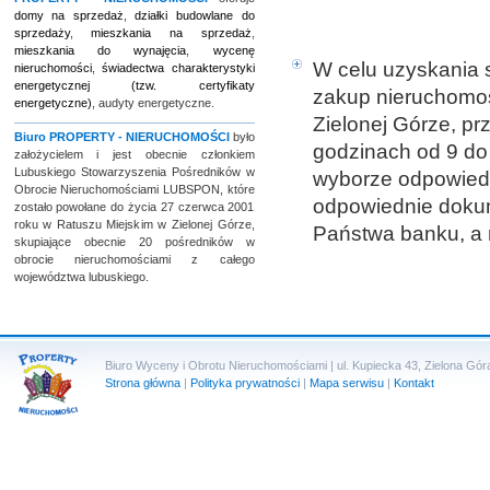
domy na sprzedaż
,
działki budowlane do
sprzedaży
,
mieszkania na sprzedaż
,
mieszkania do wynajęcia
,
wycenę
W celu uzyskania 
nieruchomości
,
świadectwa charakterystyki
energetycznej (tzw. certyfikaty
zakup nieruchomoś
energetyczne)
, audyty energetyczne.
Zielonej Górze, prz
Biuro
PROPERTY - NIERUCHOMOŚCI
było
godzinach od 9 do
założycielem i jest obecnie członkiem
Lubuskiego Stowarzyszenia Pośredników w
wyborze odpowiedn
Obrocie Nieruchomościami LUBSPON, które
odpowiednie doku
zostało powołane do życia 27 czerwca 2001
roku w Ratuszu Miejskim w Zielonej Górze,
Państwa banku, a 
skupiające obecnie 20 pośredników w
obrocie nieruchomościami z całego
województwa lubuskiego.
Biuro Wyceny i Obrotu Nieruchomościami | ul. Kupiecka 43, Zielona Góra 
Strona główna
|
Polityka prywatności
|
Mapa serwisu
|
Kontakt