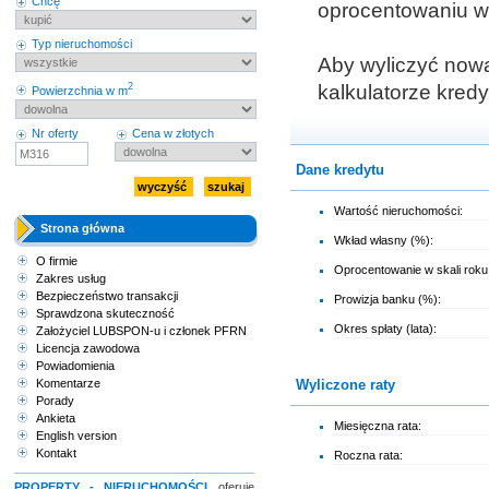
Chcę
oprocentowaniu wy
Typ nieruchomości
Aby wyliczyć nową
2
kalkulatorze kred
Powierzchnia w m
Nr oferty
Cena w złotych
Dane kredytu
Wartość nieruchomości:
Strona główna
Wkład własny (%):
O firmie
Oprocentowanie w skali roku
Zakres usług
Bezpieczeństwo transakcji
Prowizja banku (%):
Sprawdzona skuteczność
Okres spłaty (lata):
Założyciel LUBSPON-u i członek PFRN
Licencja zawodowa
Powiadomienia
Komentarze
Wyliczone raty
Porady
Ankieta
Miesięczna rata:
English version
Kontakt
Roczna rata:
PROPERTY - NIERUCHOMOŚCI
oferuje