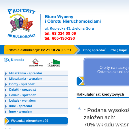
Ostatnia aktualizacja:
Po 21.10.24
| 09:51
Chcę sprzedać
Chcę kupić
Kontakt
Oferty na naszej 
Ostatnia aktualiza
Mieszkania - sprzedaż
Mieszkania - wynajem
Strona główna
Domy - sprzedaż
Działki - sprzedaż
Kalkulator rat kredytowych
Lokale - sprzedaż
Lokale - wynajem
Inne - sprzedaż
* Podana wysokość
Inne - wynajem
założeniach:
Wyszukaj nieruchomość
70% wkładu własne