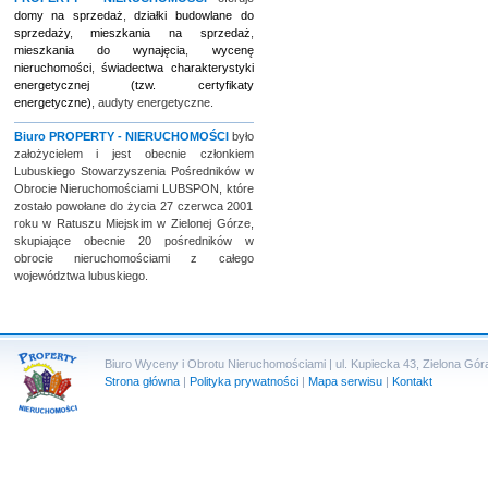
domy na sprzedaż
,
działki budowlane do
sprzedaży
,
mieszkania na sprzedaż
,
mieszkania do wynajęcia
,
wycenę
nieruchomości
,
świadectwa charakterystyki
energetycznej (tzw. certyfikaty
energetyczne)
, audyty energetyczne.
Biuro
PROPERTY - NIERUCHOMOŚCI
było
założycielem i jest obecnie członkiem
Lubuskiego Stowarzyszenia Pośredników w
Obrocie Nieruchomościami LUBSPON, które
zostało powołane do życia 27 czerwca 2001
roku w Ratuszu Miejskim w Zielonej Górze,
skupiające obecnie 20 pośredników w
obrocie nieruchomościami z całego
województwa lubuskiego.
Biuro Wyceny i Obrotu Nieruchomościami | ul. Kupiecka 43, Zielona Góra 
Strona główna
|
Polityka prywatności
|
Mapa serwisu
|
Kontakt