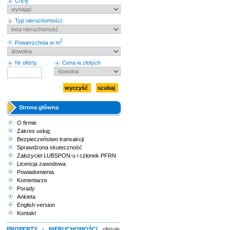
Chcę
Typ nieruchomości
2
Powierzchnia w m
Nr oferty
Cena w złotych
Strona główna
O firmie
Zakres usług
Bezpieczeństwo transakcji
Sprawdzona skuteczność
Założyciel LUBSPON-u i członek PFRN
Licencja zawodowa
Powiadomienia
Komentarze
Porady
Ankieta
English version
Kontakt
PROPERTY - NIERUCHOMOŚCI
oferuje