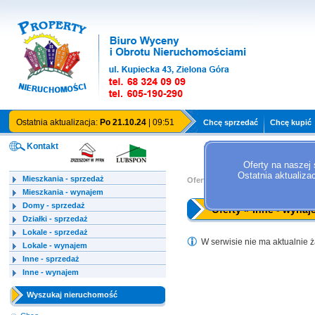
Ostatnia aktualizacja:
Po 21.10.24
| 09:51
Chcę sprzedać
Chcę kupić
Kontakt
Oferty na naszej 
Ostatnia aktualiza
Mieszkania - sprzedaż
Oferty »
Inne - wynajem
Mieszkania - wynajem
Domy - sprzedaż
Oferty » Inne - wynaj
Działki - sprzedaż
Lokale - sprzedaż
W serwisie nie ma aktualnie ż
Lokale - wynajem
Inne - sprzedaż
Inne - wynajem
Wyszukaj nieruchomość