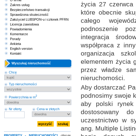
O firmie
życia 27 czerwca 
Zakres usług
Bezpieczeństwo transakcji
które obecnie sk
Sprawdzona skuteczność
całego wojewód
Założyciel LUBSPON-u i członek PFRN
Licencja zawodowa
podnoszenie po
Powiadomienia
Komentarze
integracja środo
Porady
współpraca z inny
Ankieta
English version
organizacja szk
Kontakt
elementem życia g
Wyszukaj nieruchomość
przez władze sa
Chcę
nieruchomości.
Typ nieruchomości
Aby dostarczać Pa
podnosimy swoje kw
2
Powierzchnia w m
aby polski rynek 
Nr oferty
Cena w złotych
dostosowany do
uczestnictwo w s
ang. Multiple List
PROPERTY - NIERUCHOMOŚCI
oferuje