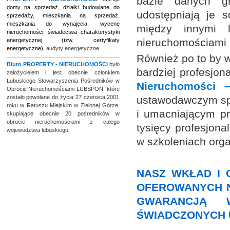
bazie danych gr
domy na sprzedaż
,
działki budowlane do
udostępniają je s
sprzedaży
,
mieszkania na sprzedaż
,
mieszkania do wynajęcia
,
wycenę
między innymi l
nieruchomości
,
świadectwa charakterystyki
nieruchomościami
energetycznej (tzw. certyfikaty
energetyczne)
, audyty energetyczne.
Również po to by w
Biuro
PROPERTY - NIERUCHOMOŚCI
było
bardziej profesjo
założycielem i jest obecnie członkiem
Lubuskiego Stowarzyszenia Pośredników w
Nieruchomości 
Obrocie Nieruchomościami LUBSPON, które
zostało powołane do życia 27 czerwca 2001
ustawodawczym spr
roku w Ratuszu Miejskim w Zielonej Górze,
i umacniającym pr
skupiające obecnie 20 pośredników w
obrocie nieruchomościami z całego
tysięcy profesjona
województwa lubuskiego.
w szkoleniach org
NASZ WKŁAD I 
OFEROWANYCH N
GWARANCJĄ W
ŚWIADCZONYCH 