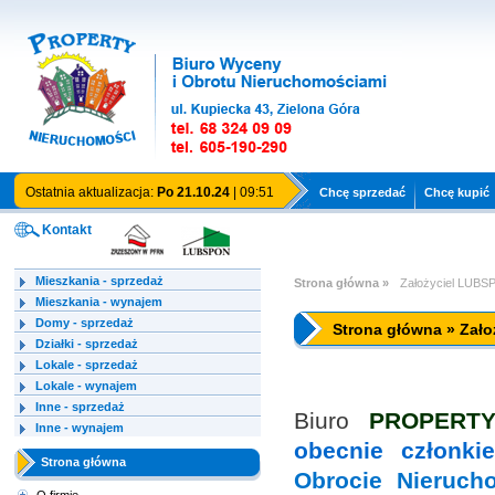
Ostatnia aktualizacja:
Po 21.10.24
| 09:51
Chcę sprzedać
Chcę kupić
Kontakt
Mieszkania - sprzedaż
Strona główna »
Założyciel LUBS
Mieszkania - wynajem
Domy - sprzedaż
Strona główna » Zał
Działki - sprzedaż
Lokale - sprzedaż
Lokale - wynajem
Inne - sprzedaż
Biuro
PROPERTY
Inne - wynajem
obecnie członk
Strona główna
Obrocie Nieruc